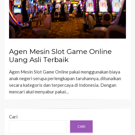
Agen Mesin Slot Game Online
Uang Asli Terbaik
Agen Mesin Slot Game Online pakai menggunakan biaya
anak negeri serupa perlengkapan taruhannya, ditunaikan
secara kategoris dan terpercaya di Indonesia. Dengan
mencari akal menyabur pakai…
Cari
CARI