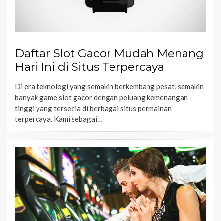
Daftar Slot Gacor Mudah Menang
Hari Ini di Situs Terpercaya
Di era teknologi yang semakin berkembang pesat, semakin
banyak game slot gacor dengan peluang kemenangan
tinggi yang tersedia di berbagai situs permainan
terpercaya. Kami sebagai…