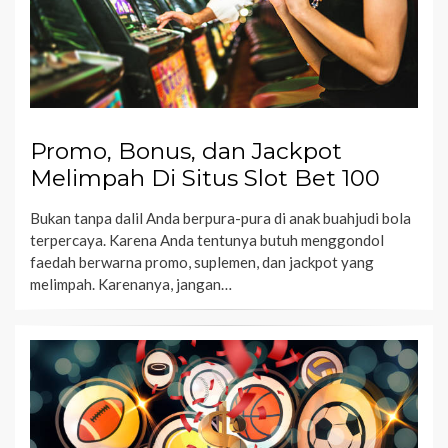
Promo, Bonus, dan Jackpot
Melimpah Di Situs Slot Bet 100
Bukan tanpa dalil Anda berpura-pura di anak buahjudi bola
terpercaya. Karena Anda tentunya butuh menggondol
faedah berwarna promo, suplemen, dan jackpot yang
melimpah. Karenanya, jangan…