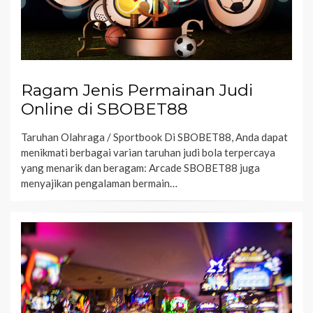
Ragam Jenis Permainan Judi
Online di SBOBET88
Taruhan Olahraga / Sportbook Di SBOBET88, Anda dapat
menikmati berbagai varian taruhan judi bola terpercaya
yang menarik dan beragam: Arcade SBOBET88 juga
menyajikan pengalaman bermain…