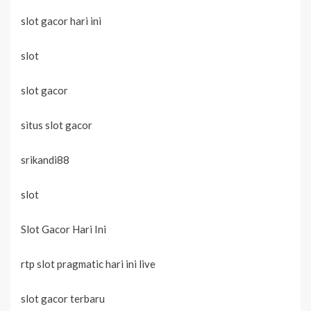
slot gacor hari ini
slot
slot gacor
situs slot gacor
srikandi88
slot
Slot Gacor Hari Ini
rtp slot pragmatic hari ini live
slot gacor terbaru